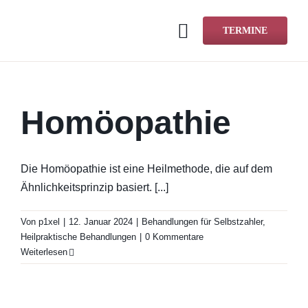
Zum
Inhalt
TERMINE
Toggle
springen
Navigation
Start
Homöopathie
Standorte & Kont
Die Homöopathie ist eine Heilmethode, die auf dem
Physio & Reha
Ähnlichkeitsprinzip basiert. [...]
Von
p1xel
|
12. Januar 2024
|
Behandlungen für Selbstzahler
,
Termin vereinbar
Heilpraktische Behandlungen
|
0 Kommentare
Weiterlesen